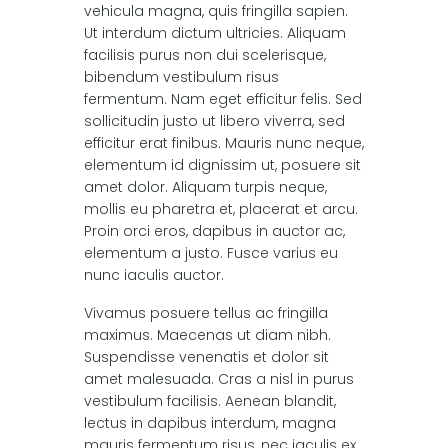
vehicula magna, quis fringilla sapien.
Ut interdum dictum ultricies. Aliquam
facilisis purus non dui scelerisque,
bibendum vestibulum risus
fermentum. Nam eget efficitur felis. Sed
sollicitudin justo ut libero viverra, sed
efficitur erat finibus. Mauris nunc neque,
elementum id dignissim ut, posuere sit
amet dolor. Aliquam turpis neque,
mollis eu pharetra et, placerat et arcu.
Proin orci eros, dapibus in auctor ac,
elementum a justo. Fusce varius eu
nunc iaculis auctor.
Vivamus posuere tellus ac fringilla
maximus. Maecenas ut diam nibh.
Suspendisse venenatis et dolor sit
amet malesuada. Cras a nisl in purus
vestibulum facilisis. Aenean blandit,
lectus in dapibus interdum, magna
mauris fermentum risus, nec iaculis ex