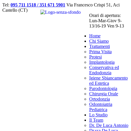
Tel:
095 711 1518 / 351 671 5901
Via Francesco Crispi 51, Aci
Castello (CT)
Orari di apertura:
Lun-Mar-Giov 9-
13/16-19 Ven 9-13
Home
Chi Siamo
Trattamenti
Prima Visita
Protesi
Implantologia
Conservativa ed
Endodonzia
Igiene Sbiancamento
ed Estetica
Parodontologia
Chirurgia Orale
Ortodonzia
Odontoiatria
Pediatrica
Lo Studio
Il Team
Dr. De Luca Antonio
Dr.ssa De Luca