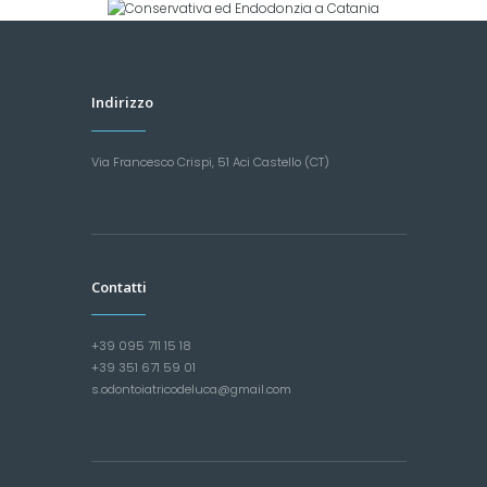
Indirizzo
Via Francesco Crispi, 51 Aci Castello (CT)
Contatti
+39 095 711 15 18
+39 351 671 59 01
s.odontoiatricodeluca@gmail.com