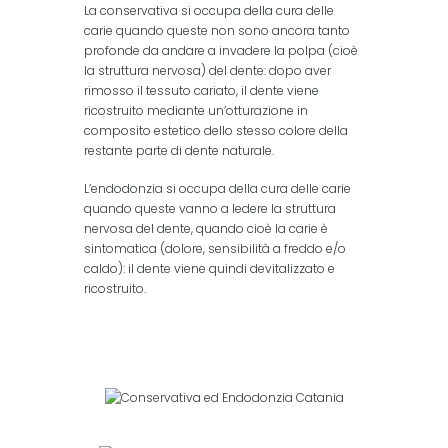
La conservativa si occupa della cura delle
carie quando queste non sono ancora tanto
profonde da andare a invadere la polpa (cioè
la struttura nervosa) del dente: dopo aver
rimosso il tessuto cariato, il dente viene
ricostruito mediante un’otturazione in
composito estetico dello stesso colore della
restante parte di dente naturale.
L’endodonzia si occupa della cura delle carie
quando queste vanno a ledere la struttura
nervosa del dente, quando cioè la carie è
sintomatica (dolore, sensibilità a freddo e/o
caldo): il dente viene quindi devitalizzato e
ricostruito.