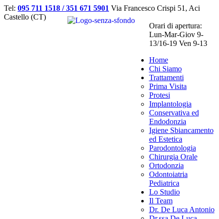
Tel:
095 711 1518 / 351 671 5901
Via Francesco Crispi 51, Aci
Castello (CT)
Orari di apertura:
Lun-Mar-Giov 9-
13/16-19 Ven 9-13
Home
Chi Siamo
Trattamenti
Prima Visita
Protesi
Implantologia
Conservativa ed
Endodonzia
Igiene Sbiancamento
ed Estetica
Parodontologia
Chirurgia Orale
Ortodonzia
Odontoiatria
Pediatrica
Lo Studio
Il Team
Dr. De Luca Antonio
Dr.ssa De Luca