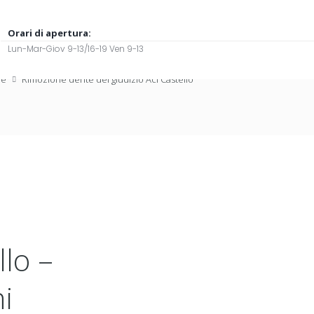
Orari di apertura:
Lun-Mar-Giov 9-13/16-19 Ven 9-13
me
Rimozione dente del giudizio Aci Castello
llo –
i