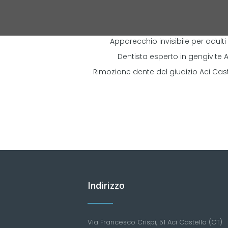
Apparecchio invisibile per adulti
Dentista esperto in gengivite A
Rimozione dente del giudizio Aci Cast
Indirizzo
Via Francesco Crispi, 51 Aci Castello (CT)