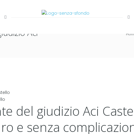
iudizio Aci
Ho
llo
e del giudizio Aci Caste
uro e senza complicazion