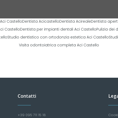
 Aci Castello
Dentista Acicastello
Dentista Acireale
Dentista aper
ci Castello
Dentista per impianti dentali Aci Castello
Pulizia dei 
ello
Studio dentistico con ortodonzia estetica Aci Castello
Stud
Visita odontoiatrica completa Aci Castello
Contatti
Lega
+39 095 711 15 18
Cooki