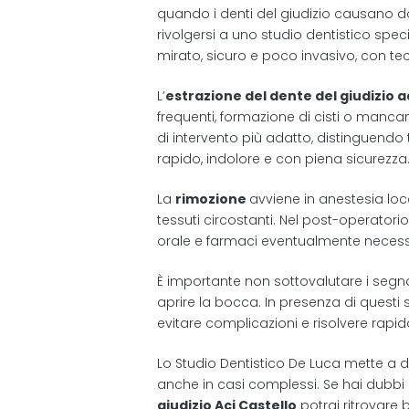
quando i denti del giudizio causano do
rivolgersi a uno studio dentistico specia
mirato, sicuro e poco invasivo, con te
L’
estrazione del dente del giudizio a
frequenti, formazione di cisti o mancan
di intervento più adatto, distinguendo 
rapido, indolore e con piena sicurezza
La
rimozione
avviene in anestesia loc
tessuti circostanti. Nel post-operatorio
orale e farmaci eventualmente necessar
È importante non sottovalutare i segna
aprire la bocca. In presenza di questi
evitare complicazioni e risolvere rapi
Lo Studio Dentistico De Luca mette a di
anche in casi complessi. Se hai dubbi o
giudizio Aci Castello
potrai ritrovare 