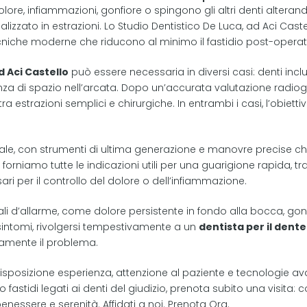
lore, infiammazioni, gonfiore o spingono gli altri denti altera
lizzato in estrazioni. Lo Studio Dentistico De Luca, ad Aci Castell
cniche moderne che riducono al minimo il fastidio post-operat
d Aci Castello
può essere necessaria in diversi casi: denti inclus
za di spazio nell’arcata. Dopo un’accurata valutazione radiograf
tra estrazioni semplici e chirurgiche. In entrambi i casi, l’obie
.
ale, con strumenti di ultima generazione e manovre precise ch
 forniamo tutte le indicazioni utili per una guarigione rapida, tr
i per il controllo del dolore o dell’infiammazione.
li d’allarme, come dolore persistente in fondo alla bocca, gonf
 sintomi, rivolgersi tempestivamente a un
dentista per il dente
damente il problema.
sposizione esperienza, attenzione al paziente e tecnologie avan
 fastidi legati ai denti del giudizio, prenota subito una visita:
benessere e serenità. Affidati a noi. Prenota Ora.