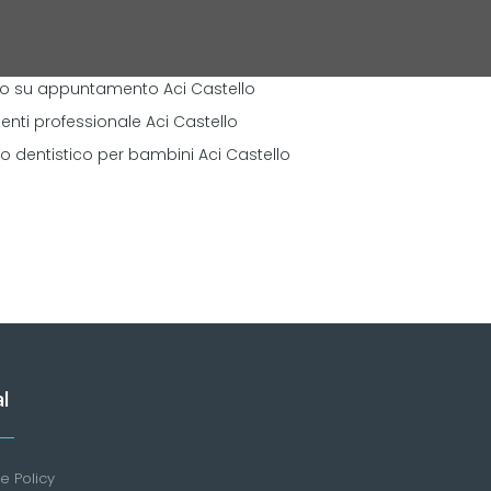
to su appuntamento Aci Castello
denti professionale Aci Castello
io dentistico per bambini Aci Castello
l
e Policy