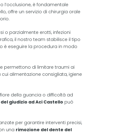
ndo l’occlusione, è fondamentale
o, offre un servizio di chirurgia orale
orio.
i o parzialmente erotti, infezioni
ica, il nostro team stabilisce il tipo
ttivo è eseguire la procedura in modo
e permettono di limitare traumi ai
a cui alimentazione consigliata, igiene
iore della guancia o difficoltà ad
 del giudizio ad Aci Castello
può
zate per garantire interventi precisi,
 con una
rimozione del dente del