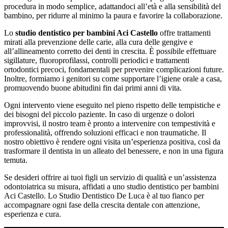
procedura in modo semplice, adattandoci all’età e alla sensibilità del
bambino, per ridurre al minimo la paura e favorire la collaborazione.
Lo
studio dentistico per bambini Aci Castello
offre trattamenti
mirati alla prevenzione delle carie, alla cura delle gengive e
all’allineamento corretto dei denti in crescita. È possibile effettuare
sigillature, fluoroprofilassi, controlli periodici e trattamenti
ortodontici precoci, fondamentali per prevenire complicazioni future.
Inoltre, formiamo i genitori su come supportare l’igiene orale a casa,
promuovendo buone abitudini fin dai primi anni di vita.
Ogni intervento viene eseguito nel pieno rispetto delle tempistiche e
dei bisogni del piccolo paziente. In caso di urgenze o dolori
improvvisi, il nostro team è pronto a intervenire con tempestività e
professionalità, offrendo soluzioni efficaci e non traumatiche. Il
nostro obiettivo è rendere ogni visita un’esperienza positiva, così da
trasformare il dentista in un alleato del benessere, e non in una figura
temuta.
Se desideri offrire ai tuoi figli un servizio di qualità e un’assistenza
odontoiatrica su misura, affidati a uno studio dentistico per bambini
Aci Castello. Lo Studio Dentistico De Luca è al tuo fianco per
accompagnare ogni fase della crescita dentale con attenzione,
esperienza e cura.