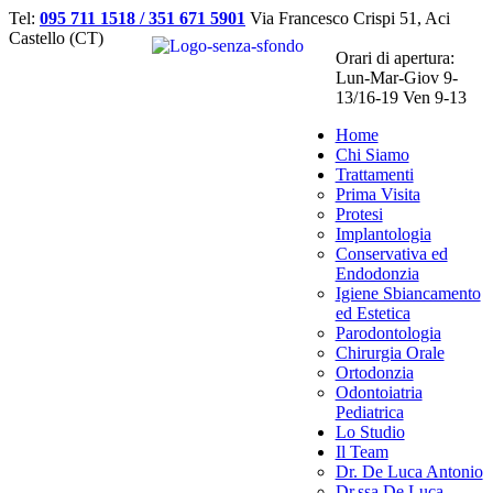
Tel:
095 711 1518 / 351 671 5901
Via Francesco Crispi 51, Aci
Castello (CT)
Orari di apertura:
Lun-Mar-Giov 9-
13/16-19 Ven 9-13
Home
Chi Siamo
Trattamenti
Prima Visita
Protesi
Implantologia
Conservativa ed
Endodonzia
Igiene Sbiancamento
ed Estetica
Parodontologia
Chirurgia Orale
Ortodonzia
Odontoiatria
Pediatrica
Lo Studio
Il Team
Dr. De Luca Antonio
Dr.ssa De Luca