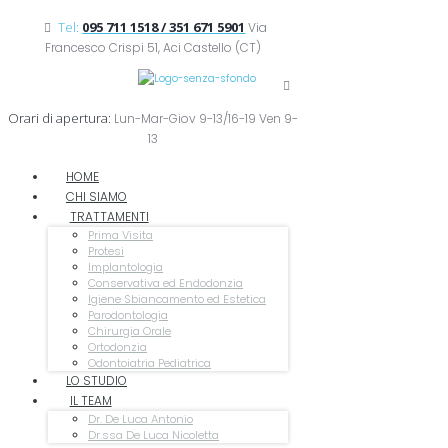
Tel:
095 711 1518 / 351 671 5901
Via
Francesco Crispi 51, Aci Castello (CT)
Orari di apertura:
Lun-Mar-Giov 9-13/16-19 Ven 9-
13
HOME
CHI SIAMO
TRATTAMENTI
Prima Visita
Protesi
Implantologia
Conservativa ed Endodonzia
Igiene Sbiancamento ed Estetica
Parodontologia
Chirurgia Orale
Ortodonzia
Odontoiatria Pediatrica
LO STUDIO
IL TEAM
Dr. De Luca Antonio
Dr.ssa De Luca Nicoletta