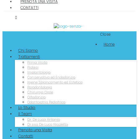
PRENOTA UNA VISITA
CONTATTI
Close
Home
Chi Siamo
Trattamenti
Prima Visita
Protesi
Implantologia
Conservativa ed Endodonzia
Igiene Sbiancamento ed Estetica
Parodontologia
Chirurgia Orale
Ortodonzia
Odontoiatria Pediatrica
Lo Studio
Il Team
Dr. De Luca Antonio
Dr.ssa De Luca Nicoletta
Prenota una Visita
Contatti