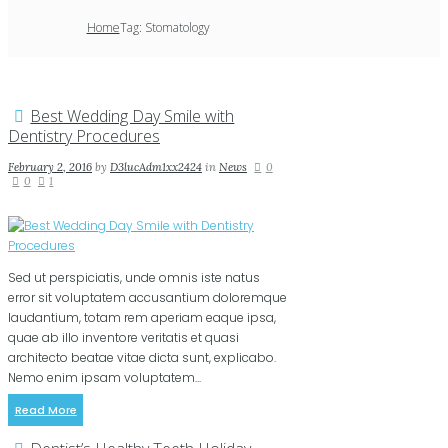
Home
Tag: Stomatology
Best Wedding Day Smile with
Dentistry Procedures
February 2, 2016
by
D3lucAdm1xx2424
in
News
0
0
1
Sed ut perspiciatis, unde omnis iste natus
error sit voluptatem accusantium doloremque
laudantium, totam rem aperiam eaque ipsa,
quae ab illo inventore veritatis et quasi
architecto beatae vitae dicta sunt, explicabo.
Nemo enim ipsam voluptatem...
Read More