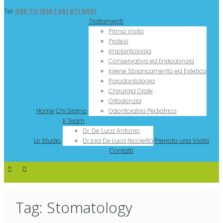
Tel:
095 711 1518 / 351 671 5901
Trattamenti
Prima Visita
Protesi
Implantologia
Conservativa ed Endodonzia
Igiene Sbiancamento ed Estetica
Parodontologia
Chirurgia Orale
Ortodonzia
Home
Chi Siamo
Odontoiatria Pediatrica
Il Team
Dr. De Luca Antonio
Lo Studio
Dr.ssa De Luca Nicoletta
Prenota una Visita
Contatti
Tag: Stomatology