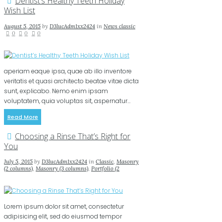
Dentist’s Healthy Teeth Holiday
Wish List
August 5, 2015
by
D3lucAdm1xx2424
in
News classic
0
0
0
aperiam eaque ipsa, quae ab illo inventore
veritatis et quasi architecto beatae vitae dicta
sunt, explicabo. Nemo enim ipsam
voluptatem, quia voluptas sit, aspernatur…
Read More
Choosing a Rinse That’s Right for
You
July 5, 2015
by
D3lucAdm1xx2424
in
Classic
,
Masonry
(2 columns)
,
Masonry (3 columns)
,
Portfolio (2
columns)
,
Portfolio (3 columns)
0
0
2
Lorem ipsum dolor sit amet, consectetur
adipisicing elit, sed do eiusmod tempor