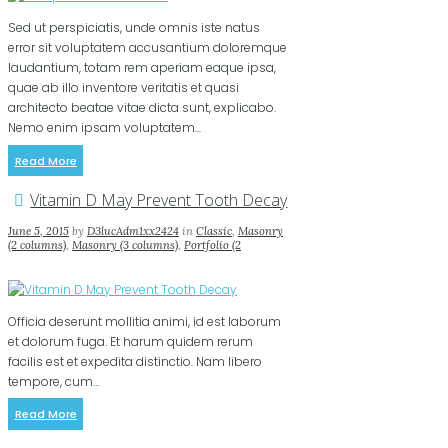
Sed ut perspiciatis, unde omnis iste natus
error sit voluptatem accusantium doloremque
laudantium, totam rem aperiam eaque ipsa,
quae ab illo inventore veritatis et quasi
architecto beatae vitae dicta sunt, explicabo.
Nemo enim ipsam voluptatem...
Read More
Vitamin D May Prevent Tooth Decay
June 5, 2015
by
D3lucAdm1xx2424
in
Classic
,
Masonry
(2 columns)
,
Masonry (3 columns)
,
Portfolio (2
columns)
,
Portfolio (3 columns)
0
0
0
Officia deserunt mollitia animi, id est laborum
et dolorum fuga. Et harum quidem rerum
facilis est et expedita distinctio. Nam libero
tempore, cum…
Read More