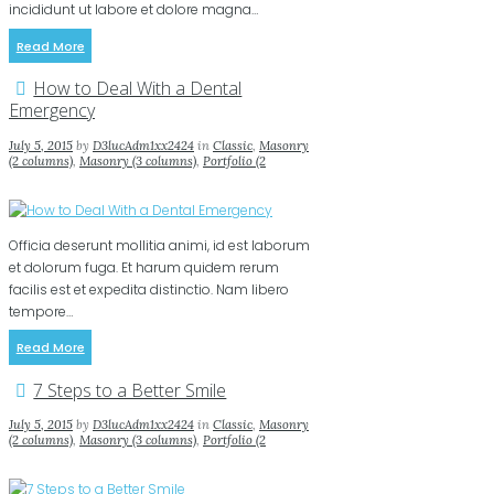
incididunt ut labore et dolore magna…
Read More
How to Deal With a Dental
Emergency
July 5, 2015
by
D3lucAdm1xx2424
in
Classic
,
Masonry
(2 columns)
,
Masonry (3 columns)
,
Portfolio (2
columns)
,
Portfolio (3 columns)
0
0
2
Officia deserunt mollitia animi, id est laborum
et dolorum fuga. Et harum quidem rerum
facilis est et expedita distinctio. Nam libero
tempore…
Read More
7 Steps to a Better Smile
July 5, 2015
by
D3lucAdm1xx2424
in
Classic
,
Masonry
(2 columns)
,
Masonry (3 columns)
,
Portfolio (2
columns)
,
Portfolio (3 columns)
0
0
2