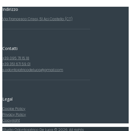
Indirizzo
Via Francesco Crispi, 51 Aci Castello (CT)
Contatti
+39 095 711 15 18
+39 351 671 59 01
s.odontoiatricodeluca@gmail.com
Legal
Cookie Policy
Privacy Policy
Copyright
Studio Odontoiatrico De Luca © 2026. All rights