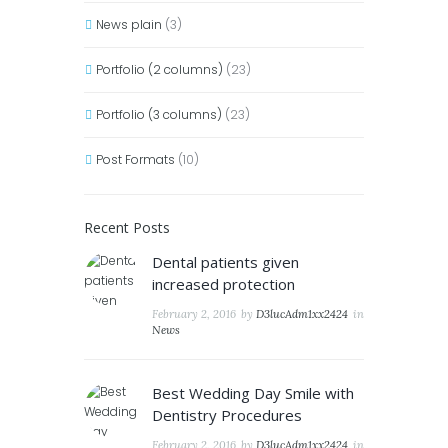
News plain
(3)
Portfolio (2 columns)
(23)
Portfolio (3 columns)
(23)
Post Formats
(10)
Recent Posts
Dental patients given
increased protection
February 2, 2016
by
D3lucAdm1xx2424
in
News
Best Wedding Day Smile with
Dentistry Procedures
February 2, 2016
by
D3lucAdm1xx2424
in