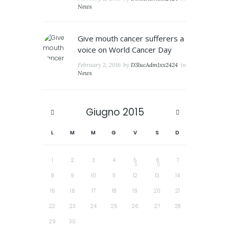
News
Give mouth cancer sufferers a
voice on World Cancer Day
February 2, 2016
by
D3lucAdm1xx2424
in
News
Giugno
2015
L
M
M
G
V
S
D
1
2
3
4
5
6
7
8
9
10
11
12
13
14
15
16
17
18
19
20
21
22
23
24
25
26
27
28
29
30