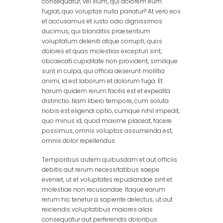
consequatur, vel illum, qui dolorem eum
fugiat, quo voluptas nulla pariatur? At vero eos
et accusamus et iusto odio dignissimos
ducimus, qui blanditiis praesentium
voluptatum deleniti atque corrupti, quos
dolores et quas molestias excepturi sint,
obcaecati cupiditate non provident, similique
sunt in culpa, qui officia deserunt mollitia
animi, id est laborum et dolorum fuga. Et
harum quidem rerum facilis est et expedita
distinctio. Nam libero tempore, cum soluta
nobis est eligendi optio, cumque nihil impedit,
quo minus id, quod maxime placeat, facere
possimus, omnis voluptas assumenda est,
omnis dolor repellendus.
Temporibus autem quibusdam et aut officiis
debitis aut rerum necessitatibus saepe
eveniet, ut et voluptates repudiandae sint et
molestiae non recusandae. Itaque earum
rerum hic tenetur a sapiente delectus, ut aut
reiciendis voluptatibus maiores alias
consequatur aut perferendis doloribus