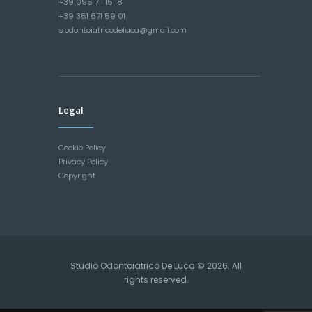
+39 095 711 15 18
+39 351 671 59 01
s.odontoiatricodeluca@gmail.com
Legal
Cookie Policy
Privacy Policy
Copyright
Studio Odontoiatrico De Luca © 2026. All
rights reserved.