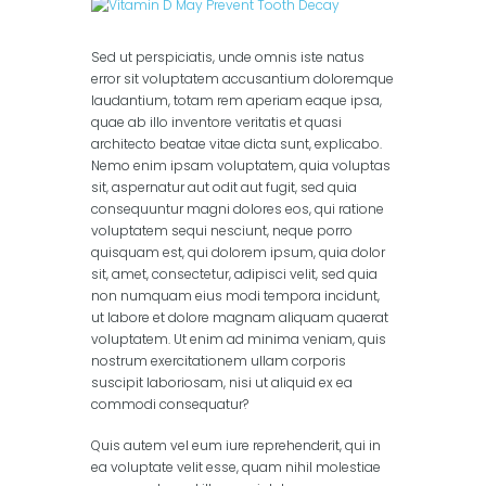
columns)
,
Portfolio (2
columns)
,
Portfolio (3
columns)
Sed ut perspiciatis, unde omnis iste natus
error sit voluptatem accusantium doloremque
laudantium, totam rem aperiam eaque ipsa,
quae ab illo inventore veritatis et quasi
architecto beatae vitae dicta sunt, explicabo.
Nemo enim ipsam voluptatem, quia voluptas
sit, aspernatur aut odit aut fugit, sed quia
consequuntur magni dolores eos, qui ratione
voluptatem sequi nesciunt, neque porro
quisquam est, qui dolorem ipsum, quia dolor
sit, amet, consectetur, adipisci velit, sed quia
non numquam eius modi tempora incidunt,
ut labore et dolore magnam aliquam quaerat
voluptatem. Ut enim ad minima veniam, quis
nostrum exercitationem ullam corporis
suscipit laboriosam, nisi ut aliquid ex ea
commodi consequatur?
Quis autem vel eum iure reprehenderit, qui in
ea voluptate velit esse, quam nihil molestiae