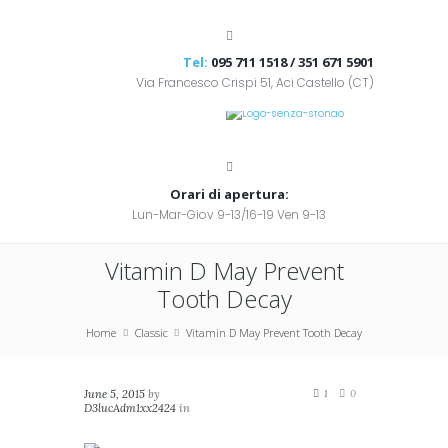
Tel:
095 711 1518 / 351 671 5901
Via Francesco Crispi 51, Aci Castello (CT)
Orari di apertura:
Lun-Mar-Giov 9-13/16-19 Ven 9-13
Vitamin D May Prevent
Tooth Decay
Home
Classic
Vitamin D May Prevent Tooth Decay
June 5, 2015
by
1
0
D3lucAdm1xx2424
in
Classic
,
Masonry (2
columns)
,
Masonry (3