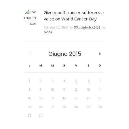
Give mouth cancer sufferers a
voice on World Cancer Day
February 2, 2016
by
D3lucAdm1xx2424
in
News
Giugno
2015
L
M
M
G
V
S
D
1
2
3
4
5
6
7
8
9
10
11
12
13
14
15
16
17
18
19
20
21
22
23
24
25
26
27
28
29
30