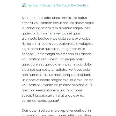
columns)
,
Masonry (3
columns)
,
Portfolio (2
columns)
,
Portfolio (3
columns)
Sed ut perspiciatis, unde omnis iste natus
error sit voluptatem accusantium doloremque
laudantium, totam rem aperiam eaque ipsa,
quae ab illo inventore veritatis et quasi
architecto beatae vitae dicta sunt, explicabo.
Nemo enim ipsam voluptatem, quia voluptas
sit, aspernatur aut odit aut fugit, sed quia
consequuntur magni dolores eos, qui ratione
voluptatem sequi nesciunt, neque porro
quisquam est, qui dolorem ipsum, quia dolor
sit, amet, consectetur, adipisci velit, sed quia
non numquam eius modi tempora incidunt,
ut labore et dolore magnam aliquam quaerat
voluptatem. Ut enim ad minima veniam, quis
nostrum exercitationem ullam corporis
suscipit laboriosam, nisi ut aliquid ex ea
commodi consequatur?
Quis autem vel eum iure reprehenderit, qui in
ea voluptate velit esse, quam nihil molestiae