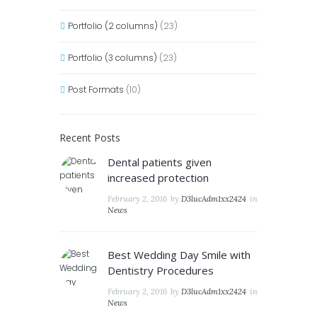
Portfolio (2 columns)
(23)
Portfolio (3 columns)
(23)
Post Formats
(10)
Recent Posts
Dental patients given
increased protection
February 2, 2016
by
D3lucAdm1xx2424
in
News
Best Wedding Day Smile with
Dentistry Procedures
February 2, 2016
by
D3lucAdm1xx2424
in
News