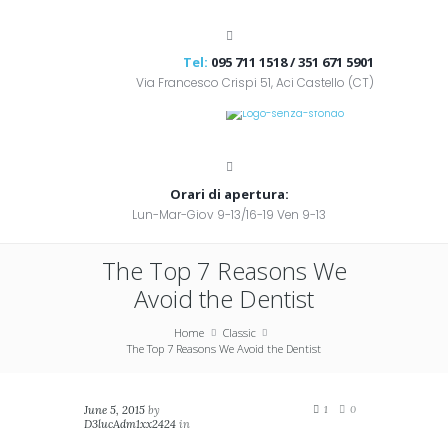
Tel:
095 711 1518 / 351 671 5901
Via Francesco Crispi 51, Aci Castello (CT)
Orari di apertura:
Lun-Mar-Giov 9-13/16-19 Ven 9-13
The Top 7 Reasons We
Avoid the Dentist
Home
Classic
The Top 7 Reasons We Avoid the Dentist
June 5, 2015
by
1
0
D3lucAdm1xx2424
in
Classic
,
Masonry (2