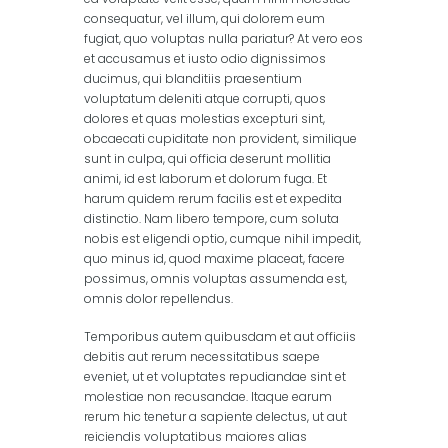
consequatur, vel illum, qui dolorem eum
fugiat, quo voluptas nulla pariatur? At vero eos
et accusamus et iusto odio dignissimos
ducimus, qui blanditiis praesentium
voluptatum deleniti atque corrupti, quos
dolores et quas molestias excepturi sint,
obcaecati cupiditate non provident, similique
sunt in culpa, qui officia deserunt mollitia
animi, id est laborum et dolorum fuga. Et
harum quidem rerum facilis est et expedita
distinctio. Nam libero tempore, cum soluta
nobis est eligendi optio, cumque nihil impedit,
quo minus id, quod maxime placeat, facere
possimus, omnis voluptas assumenda est,
omnis dolor repellendus.
Temporibus autem quibusdam et aut officiis
debitis aut rerum necessitatibus saepe
eveniet, ut et voluptates repudiandae sint et
molestiae non recusandae. Itaque earum
rerum hic tenetur a sapiente delectus, ut aut
reiciendis voluptatibus maiores alias