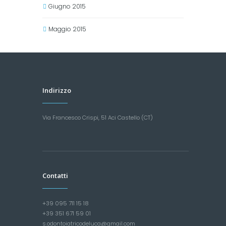
Giugno 2015
Maggio 2015
Indirizzo
Via Francesco Crispi, 51 Aci Castello (CT)
Contatti
+39 095 711 15 18
+39 351 671 59 01
s.odontoiatricodeluca@gmail.com