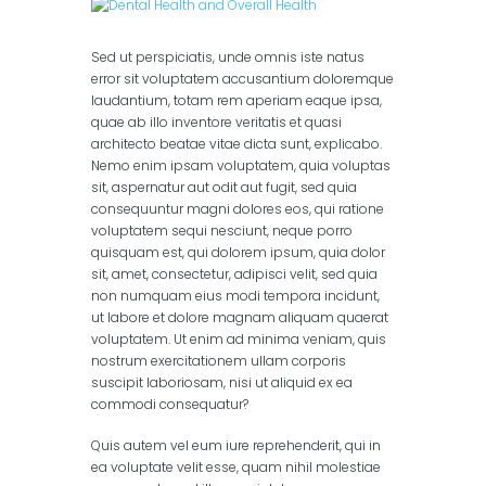
columns)
,
Portfolio (2
columns)
,
Portfolio (3
columns)
Sed ut perspiciatis, unde omnis iste natus
error sit voluptatem accusantium doloremque
laudantium, totam rem aperiam eaque ipsa,
quae ab illo inventore veritatis et quasi
architecto beatae vitae dicta sunt, explicabo.
Nemo enim ipsam voluptatem, quia voluptas
sit, aspernatur aut odit aut fugit, sed quia
consequuntur magni dolores eos, qui ratione
voluptatem sequi nesciunt, neque porro
quisquam est, qui dolorem ipsum, quia dolor
sit, amet, consectetur, adipisci velit, sed quia
non numquam eius modi tempora incidunt,
ut labore et dolore magnam aliquam quaerat
voluptatem. Ut enim ad minima veniam, quis
nostrum exercitationem ullam corporis
suscipit laboriosam, nisi ut aliquid ex ea
commodi consequatur?
Quis autem vel eum iure reprehenderit, qui in
ea voluptate velit esse, quam nihil molestiae