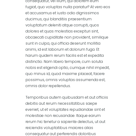
consequatur, vel illum, qui dolorem eum
fugiat, quo voluptas nulla pariatur? At vero eos
et accusamus et iusto odio dignissimos
ducimus, qui blanditiis praesentium
voluptatum deleniti atque corrupti, quos
dolores et quas molestias excepturi sint,
obcaecati cupiditate non provident, similique
sunt in culpa, qui officia deserunt mollitia
animi, id est laborum et dolorum fuga. Et
harum quidem rerum facilis est et expedita
distinctio. Nam libero tempore, cum soluta
nobis est eligendi optio, cumque nihil impedit,
quo minus id, quod maxime placeat, facere
possimus, omnis voluptas assumenda est,
omnis dolor repellendus.
Temporibus autem quibusdam et aut officiis
debitis aut rerum necessitatibus saepe
eveniet, ut et voluptates repudiandae sint et
molestiae non recusandae. Itaque earum
rerum hic tenetur a sapiente delectus, ut aut
reiciendis voluptatibus maiores alias
consequatur aut perferendis doloribus