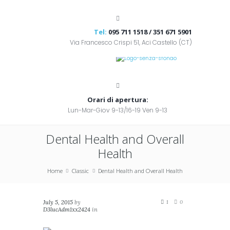
Tel:
095 711 1518 / 351 671 5901
Via Francesco Crispi 51, Aci Castello (CT)
Orari di apertura:
Lun-Mar-Giov 9-13/16-19 Ven 9-13
Dental Health and Overall
Health
Home
Classic
Dental Health and Overall Health
July 5, 2015
by
1
0
D3lucAdm1xx2424
in
Classic
,
Masonry (2
columns)
,
Masonry (3