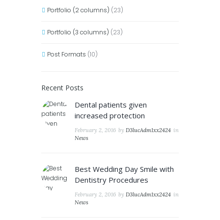
Portfolio (2 columns)
(23)
Portfolio (3 columns)
(23)
Post Formats
(10)
Recent Posts
Dental patients given
increased protection
February 2, 2016
by
D3lucAdm1xx2424
in
News
Best Wedding Day Smile with
Dentistry Procedures
February 2, 2016
by
D3lucAdm1xx2424
in
News