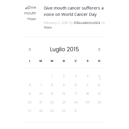
Give mouth cancer sufferers a
voice on World Cancer Day
February 2, 2016
by
D3lucAdm1xx2424
in
News
Luglio
2015
L
M
M
G
V
S
D
1
2
3
4
5
6
7
8
9
10
11
12
13
14
15
16
17
18
19
20
21
22
23
24
25
26
27
28
29
30
31