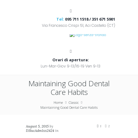
Tel:
095 711 1518 / 351 671 5901
Via Francesco Crispi 51, Aci Castello (CT)
Orari di apertura:
Lun-Mar-Giov 9-13/16-19 Ven 9-13
Maintaining Good Dental
Care Habits
Home
Classic
Maintaining Good Dental Care Habits
August 5, 2015
by
1
2
D3lucAdm1xx2424
in
Classic
,
Masonry (2