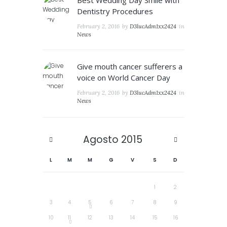
Best Wedding Day Smile with
Dentistry Procedures
February 2, 2016
by
D3lucAdm1xx2424
in
News
Give mouth cancer sufferers a
voice on World Cancer Day
February 2, 2016
by
D3lucAdm1xx2424
in
News
Agosto
2015
L
M
M
G
V
S
D
1
2
3
4
5
6
7
8
9
10
11
12
13
14
15
16