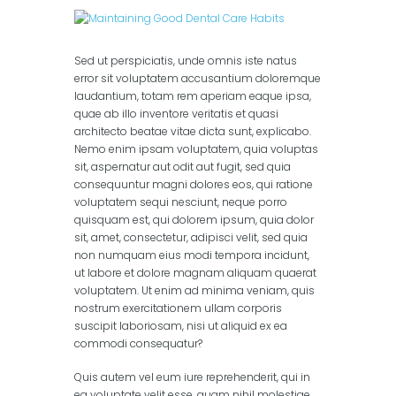
columns)
,
Masonry (3
columns)
,
Portfolio (2
columns)
,
Portfolio (3
columns)
Sed ut perspiciatis, unde omnis iste natus
error sit voluptatem accusantium doloremque
laudantium, totam rem aperiam eaque ipsa,
quae ab illo inventore veritatis et quasi
architecto beatae vitae dicta sunt, explicabo.
Nemo enim ipsam voluptatem, quia voluptas
sit, aspernatur aut odit aut fugit, sed quia
consequuntur magni dolores eos, qui ratione
voluptatem sequi nesciunt, neque porro
quisquam est, qui dolorem ipsum, quia dolor
sit, amet, consectetur, adipisci velit, sed quia
non numquam eius modi tempora incidunt,
ut labore et dolore magnam aliquam quaerat
voluptatem. Ut enim ad minima veniam, quis
nostrum exercitationem ullam corporis
suscipit laboriosam, nisi ut aliquid ex ea
commodi consequatur?
Quis autem vel eum iure reprehenderit, qui in
ea voluptate velit esse, quam nihil molestiae