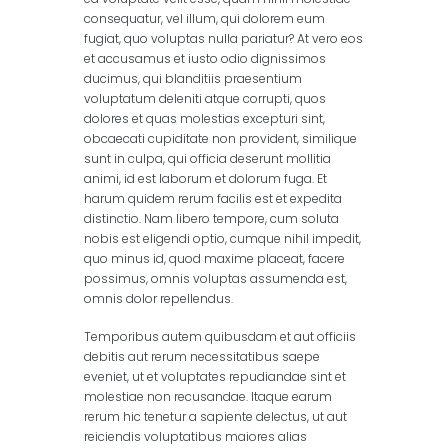
consequatur, vel illum, qui dolorem eum
fugiat, quo voluptas nulla pariatur? At vero eos
et accusamus et iusto odio dignissimos
ducimus, qui blanditiis praesentium
voluptatum deleniti atque corrupti, quos
dolores et quas molestias excepturi sint,
obcaecati cupiditate non provident, similique
sunt in culpa, qui officia deserunt mollitia
animi, id est laborum et dolorum fuga. Et
harum quidem rerum facilis est et expedita
distinctio. Nam libero tempore, cum soluta
nobis est eligendi optio, cumque nihil impedit,
quo minus id, quod maxime placeat, facere
possimus, omnis voluptas assumenda est,
omnis dolor repellendus.
Temporibus autem quibusdam et aut officiis
debitis aut rerum necessitatibus saepe
eveniet, ut et voluptates repudiandae sint et
molestiae non recusandae. Itaque earum
rerum hic tenetur a sapiente delectus, ut aut
reiciendis voluptatibus maiores alias